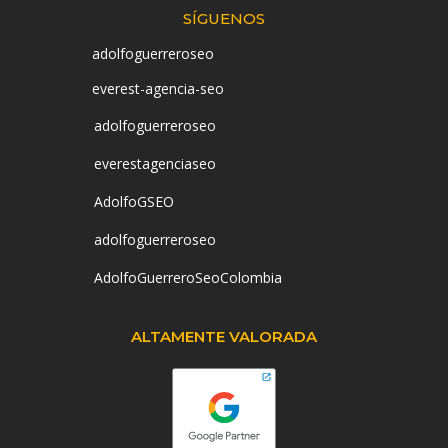
SÍGUENOS
adolfoguerreroseo
everest-agencia-seo
adolfoguerreroseo
everestagenciaseo
AdolfoGSEO
adolfoguerreroseo
AdolfoGuerreroSeoColombia
ALTAMENTE VALORADA