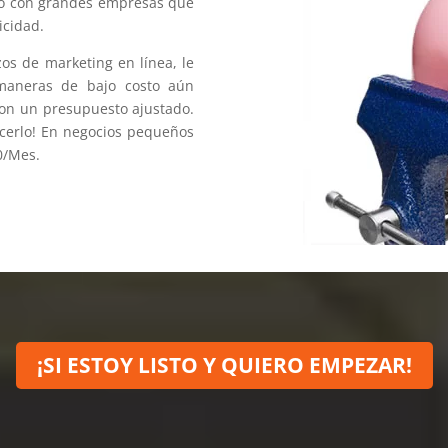
do con grandes empresas que
icidad.
os de marketing en línea, le
maneras de bajo costo aún
on un presupuesto ajustado.
cerlo! En negocios pequeños
0/Mes.
¡SI ESTOY LISTO Y QUIERO EMPEZAR!